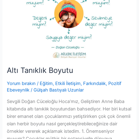
k
er
Altı Tanıklık Boyutu
Yorum bırakın
/
Eğitim
,
Etkili İletişim
,
Farkındalık
,
Pozitif
Ebeveynlik
/
Gülşah Bastıyalı Uzunlar
Sevgili Doğan Cüceloğlu Hoca’mız, Geliştiren Anne Baba
kitabında altı tanıklık boyutundan bahsediyor. Her biri kutsal
birer emanet olan çocuklarımızı yetiştirirken çok çok önemli
olan herbir boyutu nasıl gerçekleştirebileceğinize dair
örnekler vererek açıklamak istedim. 1. Önemseniyor
muyum? Çocuklar müthiş bir potansiyelle dünyaya