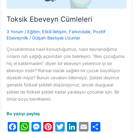
Toksik Ebeveyn Cümleleri
3 Yorum
/
Eğitim
,
Etkili İletişim
,
Farkındalık
,
Pozitif
Ebeveynlik
/
Gülşah Bastıyalı Uzunlar
Çocuklarımıza nasıl konuştuğumuz, nasıl davrandığımız
onların ruh sağlığı açısından çok belirleyici. “Ben çocuğuma
hiç el kaldırmadım” diyen bir ebeveyn yeterince iyi bir
ebeveyn midir? Ruhsal olarak sağlıklı bir çocuk büyütüyor
diyebilir miyiz? Bunun cevabını bilemeyiz. Şiddet deyince
genelde fiziksel şiddeti düşünüyoruz; ancak duygusal
şiddet de fiziksel şiddet kadar yaralayıcı çocuklar için. Bir
ömür boyu benliklerini
Bu yazıyı paylaş
F
W
M
Pi
T
Li
E
S