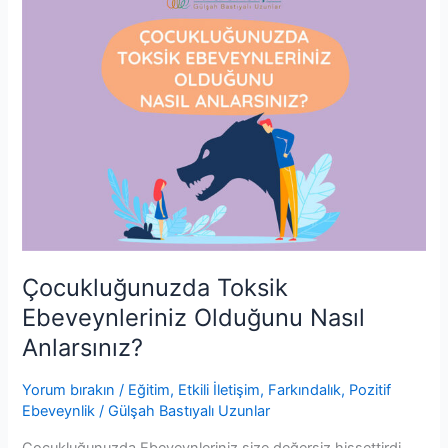
o
p
n
n
Toksik
o
p
g
Ebeveynleriniz
Olduğunu
k
er
Nasıl
Anlarsınız?
Çocukluğunuzda Toksik
Ebeveynleriniz Olduğunu Nasıl
Anlarsınız?
Yorum bırakın
/
Eğitim
,
Etkili İletişim
,
Farkındalık
,
Pozitif
Ebeveynlik
/
Gülşah Bastıyalı Uzunlar