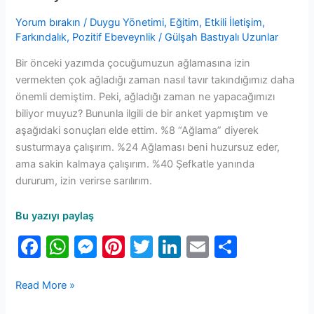
Yorum bırakın
/
Duygu Yönetimi
,
Eğitim
,
Etkili İletişim
,
Farkındalık
,
Pozitif Ebeveynlik
/
Gülşah Bastıyalı Uzunlar
Bir önceki yazımda çocuğumuzun ağlamasına izin
vermekten çok ağladığı zaman nasıl tavır takındığımız daha
önemli demiştim. Peki, ağladığı zaman ne yapacağımızı
biliyor muyuz? Bununla ilgili de bir anket yapmıştım ve
aşağıdaki sonuçları elde ettim. %8 “Ağlama” diyerek
susturmaya çalışırım. %24 Ağlaması beni huzursuz eder,
ama sakin kalmaya çalışırım. %40 Şefkatle yanında
dururum, izin verirse sarılırım.
Bu yazıyı paylaş
F
W
M
Pi
T
Li
E
S
a
h
e
nt
w
n
m
h
c
at
s
er
itt
k
ai
ar
Read More »
e
s
s
e
er
e
l
e