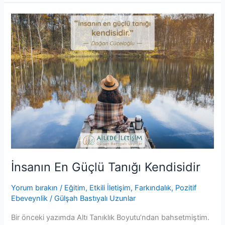
b
A
e
st
dI
İnsanın
o
p
n
n
En
o
p
g
Güçlü
Tanığı
k
er
Kendisidir
İnsanın En Güçlü Tanığı Kendisidir
Yorum bırakın
/
Eğitim
,
Etkili İletişim
,
Farkındalık
,
Pozitif
Ebeveynlik
/
Gülşah Bastıyalı Uzunlar
Bir önceki yazımda Altı Tanıklık Boyutu’ndan bahsetmiştim.