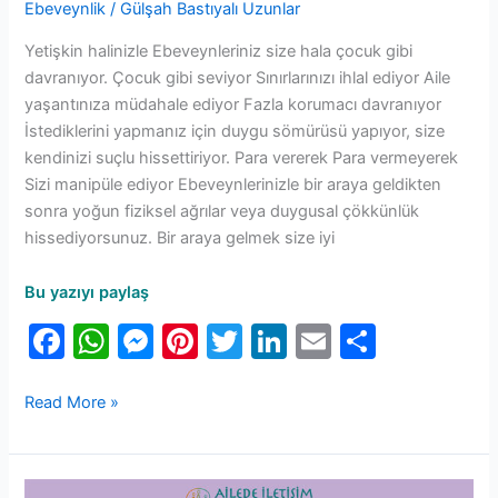
Ebeveynlik
/
Gülşah Bastıyalı Uzunlar
Yetişkin halinizle Ebeveynleriniz size hala çocuk gibi
davranıyor. Çocuk gibi seviyor Sınırlarınızı ihlal ediyor Aile
yaşantınıza müdahale ediyor Fazla korumacı davranıyor
İstediklerini yapmanız için duygu sömürüsü yapıyor, size
kendinizi suçlu hissettiriyor. Para vererek Para vermeyerek
Sizi manipüle ediyor Ebeveynlerinizle bir araya geldikten
sonra yoğun fiziksel ağrılar veya duygusal çökkünlük
hissediyorsunuz. Bir araya gelmek size iyi
Bu yazıyı paylaş
F
W
M
Pi
T
Li
E
S
a
h
e
nt
w
n
m
h
c
at
s
er
itt
k
ai
ar
Read More »
e
s
s
e
er
e
l
e
b
A
e
st
dI
Çocukluğunuzda