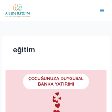
İçeriğe
Main
atla
Men
eğitim
Çocuğunuza
Duygusal
Banka
Yatırımı