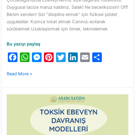
Çocukluğunuzda Ebeveynleriniz size değersiz hissettirdi.
Duygusal tacize maruz kaldınız. Salak! Ne beceriksizsin! Off!
Bıktım senden! Sizi “disipline etmek” için fiziksel şiddet
uyguladılar. Kızınca tokat atmak Canınızı acıtarak
sürüklemek Uzaklaştırmak için itmek, tekmelemek
Bu yazıyı paylaş
F
W
M
Pi
T
Li
E
S
a
h
e
nt
w
n
m
h
c
at
s
er
itt
k
ai
ar
Read More »
e
s
s
e
er
e
l
e
b
A
e
st
dI
Toksik
o
p
n
n
Ebeveyn
o
p
g
Davranış
Modelleri
k
er