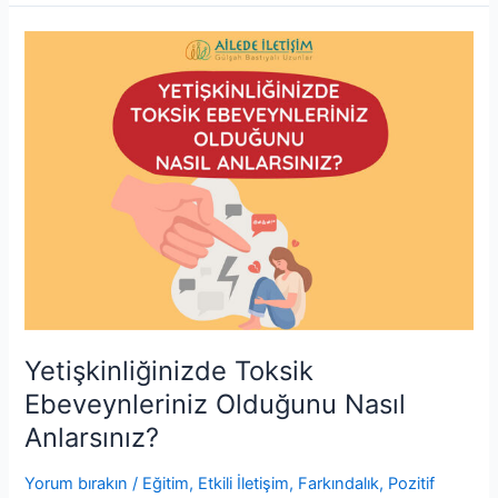
e
s
s
e
er
e
l
e
b
A
e
st
dI
Yetişkinliğinizde
o
p
n
n
Toksik
o
p
g
Ebeveynleriniz
Olduğunu
k
er
Nasıl
Anlarsınız?
Yetişkinliğinizde Toksik
Ebeveynleriniz Olduğunu Nasıl
Anlarsınız?
Yorum bırakın
/
Eğitim
,
Etkili İletişim
,
Farkındalık
,
Pozitif