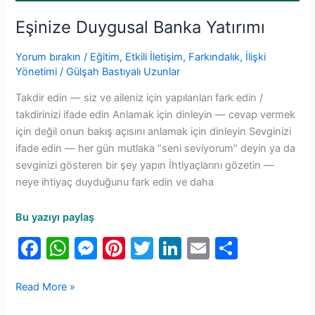
Eşinize Duygusal Banka Yatırımı
Yorum bırakın
/
Eğitim
,
Etkili İletişim
,
Farkındalık
,
İlişki
Yönetimi
/
Gülşah Bastıyalı Uzunlar
Takdir edin — siz ve aileniz için yapılanları fark edin /
takdirinizi ifade edin Anlamak için dinleyin — cevap vermek
için değil onun bakış açısını anlamak için dinleyin Sevginizi
ifade edin — her gün mutlaka “seni seviyorum” deyin ya da
sevginizi gösteren bir şey yapın İhtiyaçlarını gözetin —
neye ihtiyaç duyduğunu fark edin ve daha
Bu yazıyı paylaş
F
W
M
Pi
T
Li
E
S
a
h
e
nt
w
n
m
h
c
at
s
er
itt
k
ai
ar
Read More »