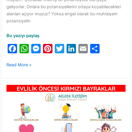
geliyorlar. Onlara bu potansiyellerini ortaya koyabilecekleri
alanları açıyor muyuz? Yoksa engel olarak bu muhteşem
potansiyelin
Bu yazıyı paylaş
F
W
M
Pi
T
Li
E
S
a
h
e
nt
w
n
m
h
c
at
s
er
itt
k
ai
ar
Read More »
e
s
s
e
er
e
l
e
b
A
e
st
dI
Evlenmeden
o
p
n
n
Önce
o
p
g
Kırmızı
Bayraklar
k
er