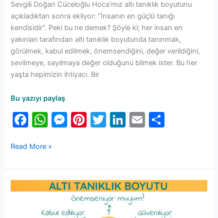
Sevgili Doğan Cüceloğlu Hoca’mız altı tanıklık boyutunu
açıkladıktan sonra ekliyor: “İnsanın en güçlü tanığı
kendisidir”. Peki bu ne demek? Şöyle ki; her insan en
yakınları tarafından altı tanıklık boyutunda tanınmak,
görülmek, kabul edilmek, önemsendiğini, değer verildiğini,
sevilmeye, sayılmaya değer olduğunu bilmek ister. Bu her
yaşta hepimizin ihtiyacı. Bir
Bu yazıyı paylaş
F
W
M
Pi
T
Li
E
S
a
h
e
nt
w
n
m
h
c
at
s
er
itt
k
ai
ar
Read More »
e
s
s
e
er
e
l
e
b
A
e
st
dI
Altı
o
p
n
n
Tanıklık
o
p
g
Boyutu